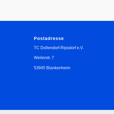
Postadresse
TC Dollendorf-Ripsdorf e.V.
Weilerstr. 7
53945 Blankenheim