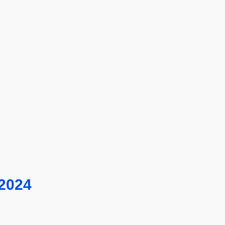
.2024