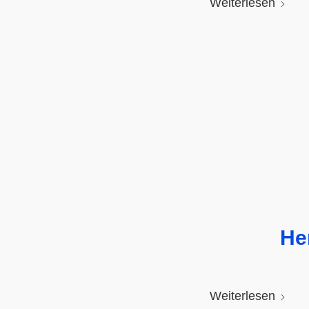
Weiterlesen
He
Weiterlesen