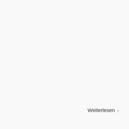
Weiterlesen