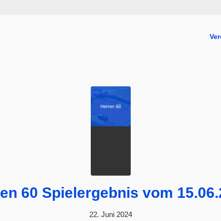
Ver
en 60 Spielergebnis vom 15.06
22. Juni 2024