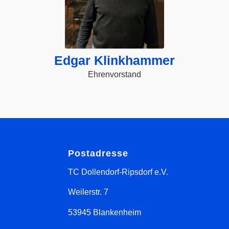
Edgar Klinkhammer
Ehrenvorstand
Postadresse
TC Dollendorf-Ripsdorf e.V.
Weilerstr. 7
53945 Blankenheim