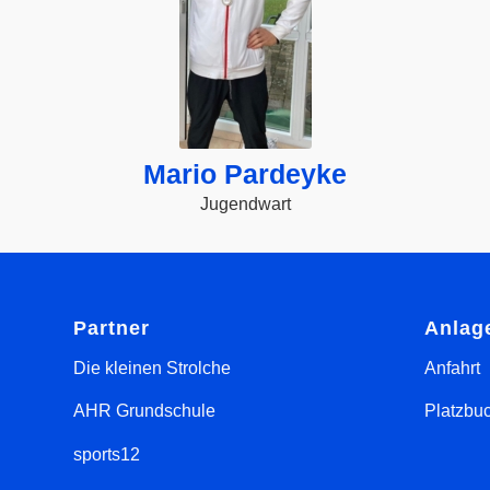
Mario Pardeyke
Jugendwart
Partner
Anlag
Die kleinen Strolche
Anfahrt
AHR Grundschule
Platzbu
sports12