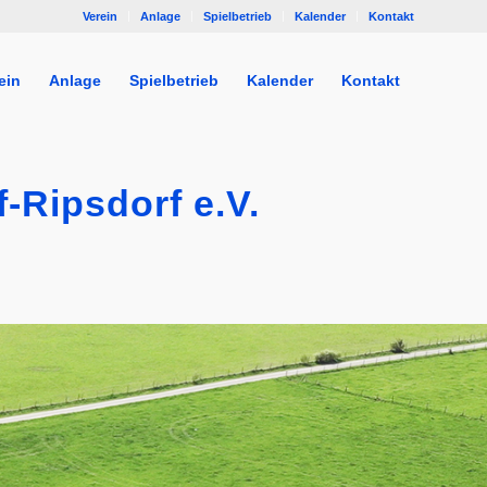
Verein
Anlage
Spielbetrieb
Kalender
Kontakt
ein
Anlage
Spielbetrieb
Kalender
Kontakt
-Ripsdorf e.V.