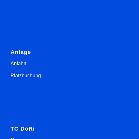
Anlage
Anfahrt
Platzbuchung
TC DoRi