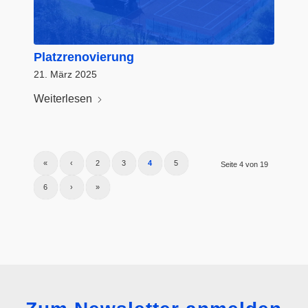
Platzrenovierung
21. März 2025
Weiterlesen
«
‹
2
3
4
5
Seite 4 von 19
6
›
»