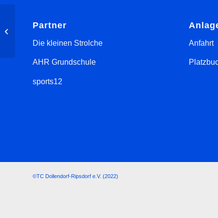
Partner
Anlag
Damen 1 Spielergebnis
vom 24.08.2024
Die kleinen Strolche
Anfahrt
AHR Grundschule
Platzbu
sports12
©TC Dollendorf-Ripsdorf e.V. (2022)